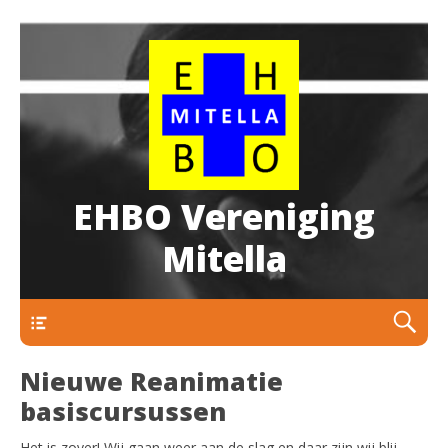
EHBO Vereniging
Mitella
Navigatie
Nieuwe Reanimatie
basiscursussen
Het is zover! Wij gaan weer aan de slag en daar zijn wij blij